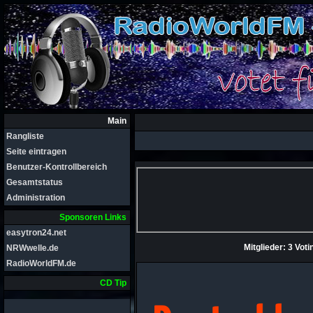
Main
Rangliste
Seite eintragen
Benutzer-Kontrollbereich
Gesamtstatus
Administration
Sponsoren Links
easytron24.net
Mitglieder: 3 Vo
NRWwelle.de
RadioWorldFM.de
CD Tip