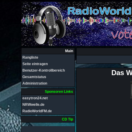
Main
Rangliste
Seite eintragen
Benutzer-Kontrollbereich
Das W
Gesamtstatus
Administration
Sponsoren Links
easytron24.net
NRWwelle.de
RadioWorldFM.de
CD Tip