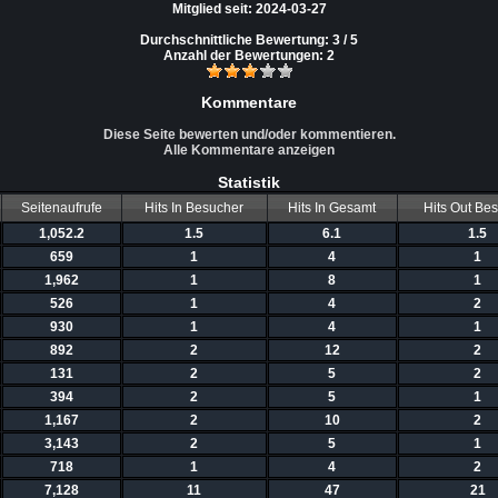
Mitglied seit:
2024-03-27
Durchschnittliche Bewertung:
3 / 5
Anzahl der Bewertungen:
2
Kommentare
Diese Seite bewerten und/oder kommentieren.
Alle Kommentare anzeigen
Statistik
Seitenaufrufe
Hits In Besucher
Hits In Gesamt
Hits Out Be
1,052.2
1.5
6.1
1.5
659
1
4
1
1,962
1
8
1
526
1
4
2
930
1
4
1
892
2
12
2
131
2
5
2
394
2
5
1
1,167
2
10
2
3,143
2
5
1
718
1
4
2
7,128
11
47
21