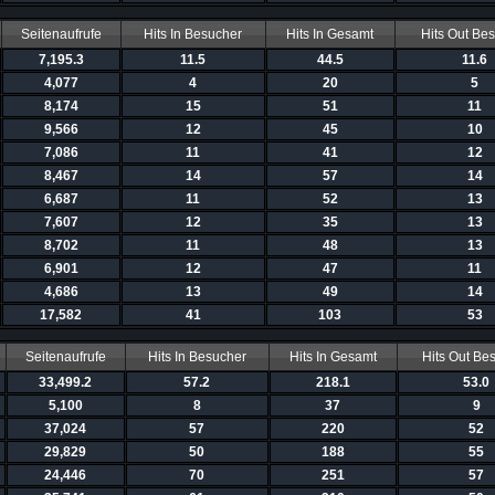
Seitenaufrufe
Hits In Besucher
Hits In Gesamt
Hits Out Be
7,195.3
11.5
44.5
11.6
4,077
4
20
5
8,174
15
51
11
9,566
12
45
10
7,086
11
41
12
8,467
14
57
14
6,687
11
52
13
7,607
12
35
13
8,702
11
48
13
6,901
12
47
11
4,686
13
49
14
17,582
41
103
53
Seitenaufrufe
Hits In Besucher
Hits In Gesamt
Hits Out Be
33,499.2
57.2
218.1
53.0
5,100
8
37
9
37,024
57
220
52
29,829
50
188
55
24,446
70
251
57