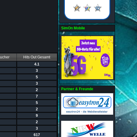
SimOn Mobile
sucher
Hits Out Gesamt
4.1
3
5
3
Partner & Freunde
2
7
5
2
9
2
3
617