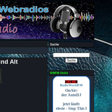
Suche
nd Alt
RWFM OnAir