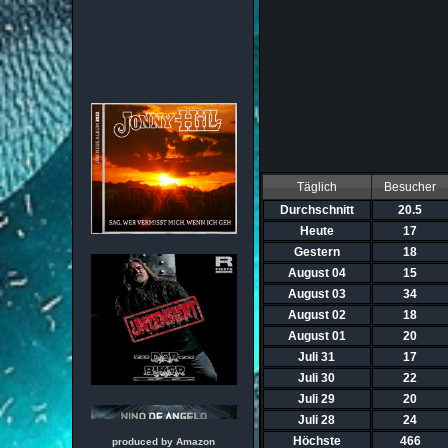
Täglich
Besucher
Durchschnitt
20.5
Heute
17
Gestern
18
August 04
15
August 03
34
August 02
18
August 01
20
Juli 31
17
Juli 30
22
Juli 29
20
Juli 28
24
Höchste
466
produced by Amazon