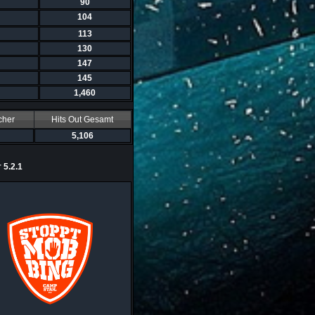
90
104
113
130
147
145
1,460
cher
Hits Out Gesamt
5,106
r
5.2.1