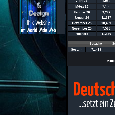
April 26
1,058
1,136
M�rz 26
Februar 26
3,272
Januar 26
11,387
Dezember 25
10,409
November 25
7,583
Höchste
11,870
Besucher
Se
Gesamt
71,418
Mitgl