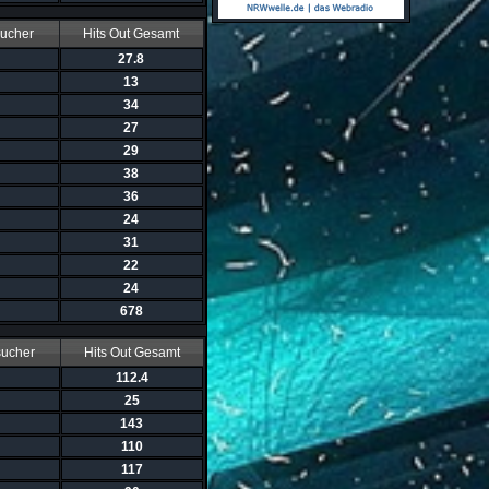
sucher
Hits Out Gesamt
27.8
13
34
27
29
38
36
24
31
22
24
678
sucher
Hits Out Gesamt
112.4
25
143
110
117