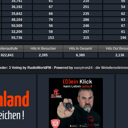
35,741
61
210
50
36,192
67
251
54
35,842
66
235
62
48,104
79
286
63
50,508
56
246
67
32,206
58
257
61
55,736
153
315
196
itenaufrufe
Hits In Besucher
Hits In Gesamt
Hits Out Besu
822,841
2,395
6,380
2,136
ieder: 3 Voting by RadioWorldFM - Powered by
easytron24 - die Webdienstleiste