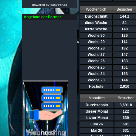
powered by easytron24
Wöchentlich
Besucher
Durchschnitt
144.2
Angebote der Partner
diese Woche
84
letzte Woche
148
Woche 30
126
Woche 29
114
Woche 28
182
Woche 27
147
Woche 26
183
Woche 25
151
Woche 24
163
Woche 23
144
Höchste
2,910
Monatlich
Besucher
Durchschnitt
3,691.8
dieser Monat
122
letzter Monat
639
Juni 26
681
Mai 26
631